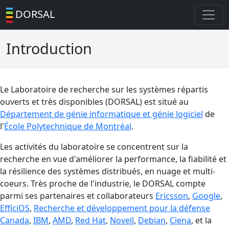
DORSAL
Introduction
Le Laboratoire de recherche sur les systèmes répartis
ouverts et très disponibles (DORSAL) est situé au
Département de génie informatique et génie logiciel
de
l'
École Polytechnique de Montréal
.
Les activités du laboratoire se concentrent sur la
recherche en vue d'améliorer la performance, la fiabilité et
la résilience des systèmes distribués, en nuage et multi-
coeurs. Très proche de l'industrie, le DORSAL compte
parmi ses partenaires et collaborateurs
Ericsson
,
Google
,
EfficiOS
​,
Recherche et développement pour la défense
Canada
,
IBM
,
AMD
,
Red Hat
,
Novell
,
Debian
,
Ciena
, et la